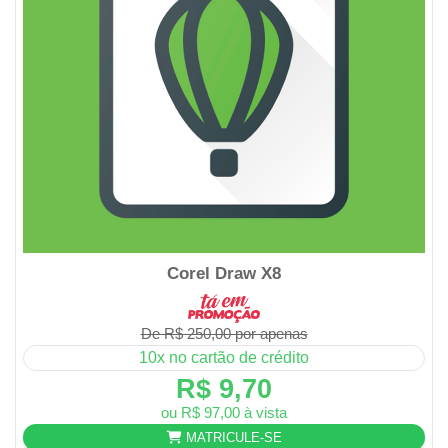
Corel Draw X8
De R$ 250,00 por apenas
10x no cartão de crédito
R$ 9,70
ou R$ 97,00 à vista
MATRICULE-SE