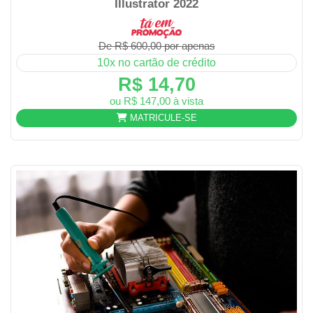
Illustrator 2022
De R$ 600,00 por apenas
10x no cartão de crédito
R$ 14,70
ou R$ 147,00 à vista
MATRICULE-SE