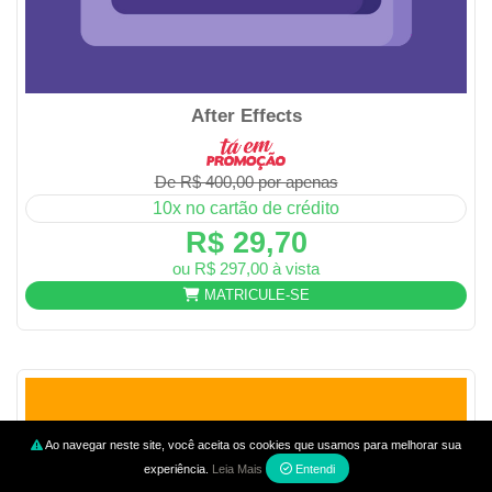
After Effects
De R$ 400,00 por apenas
10x no cartão de crédito
R$ 29,70
ou R$ 297,00 à vista
MATRICULE-SE
Ao navegar neste site, você aceita os cookies que usamos para melhorar sua
experiência.
Leia Mais
Entendi