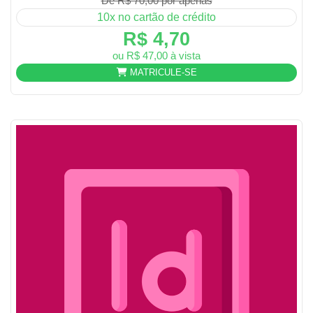
De R$ 70,00 por apenas
10x no cartão de crédito
R$ 4,70
ou R$ 47,00 à vista
MATRICULE-SE